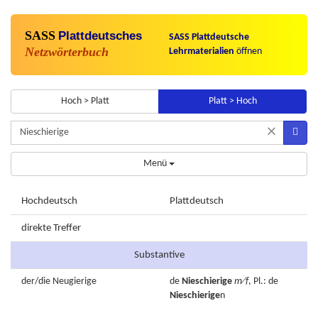
SASS
Plattdeutsches
SASS Plattdeutsche
Netzwörterbuch
Lehrmaterialien
öffnen
Hoch > Platt
Platt > Hoch
×
Menü
Hochdeutsch
Plattdeutsch
direkte Treffer
Substantive
der/die
Neugierige
de
Nieschierige
m⁄f
, Pl.: de
Nieschierige
n