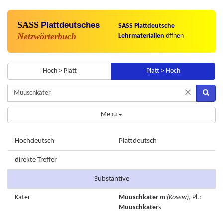
SASS
Plattdeutsches
SASS Plattdeutsche
Netzwörterbuch
Lehrmaterialien
öffnen
Hoch > Platt
Platt > Hoch
×
Menü
Hochdeutsch
Plattdeutsch
direkte Treffer
Substantive
Kater
Muuschkater
m
(Kosew)
, Pl.:
Muuschkater
s