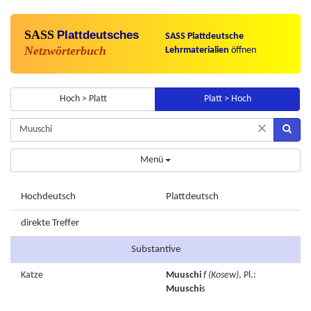
SASS
Plattdeutsches
SASS Plattdeutsche
Netzwörterbuch
Lehrmaterialien
öffnen
Hoch > Platt
Platt > Hoch
×
Menü
Hochdeutsch
Plattdeutsch
direkte Treffer
Substantive
Katze
Muuschi
f
(Kosew)
, Pl.:
Muuschi
s