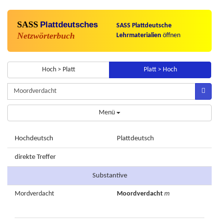
SASS
Plattdeutsches
SASS Plattdeutsche
Netzwörterbuch
Lehrmaterialien
öffnen
Hoch > Platt
Platt > Hoch
Menü
Hochdeutsch
Plattdeutsch
direkte Treffer
Substantive
Mordverdacht
Moordverdacht
m