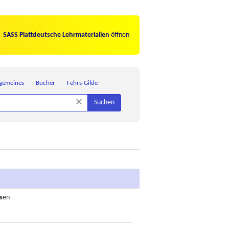
SASS Plattdeutsche Lehrmaterialien
öffnen
lgemeines
Bücher
Fehrs-Gilde
×
Suchen
s
en