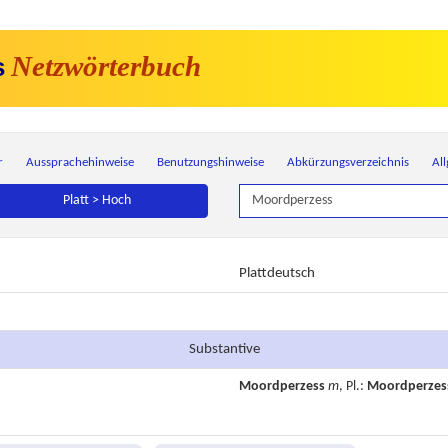
Netzwörterbuch
s
r
Aussprachehinweise
Benutzungshinweise
Abkürzungsverzeichnis
Al
Platt > Hoch
Plattdeutsch
Substantive
Moordperzess
m
, Pl.:
Moordperzes