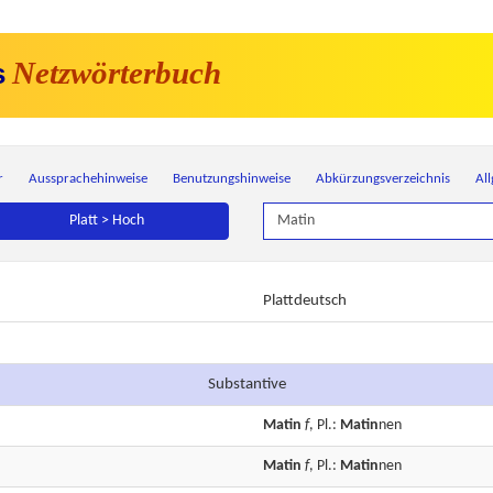
Netzwörterbuch
s
r
Aussprachehinweise
Benutzungshinweise
Abkürzungsverzeichnis
Al
Platt > Hoch
Plattdeutsch
Substantive
Matin
f
, Pl.:
Matin
nen
Matin
f
, Pl.:
Matin
nen