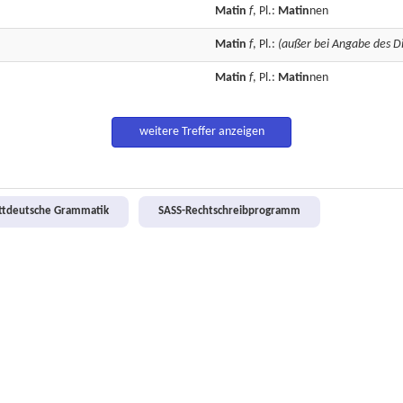
Matin
f
, Pl.:
Matin
nen
Matin
f
, Pl.:
(außer bei Angabe des D
Matin
f
, Pl.:
Matin
nen
weitere Treffer anzeigen
attdeutsche Grammatik
SASS-Rechtschreibprogramm