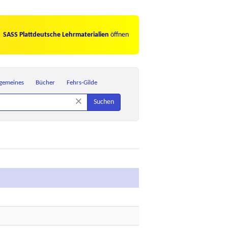
SASS Plattdeutsche Lehrmaterialien
öffnen
lgemeines
Bücher
Fehrs-Gilde
×
Suchen