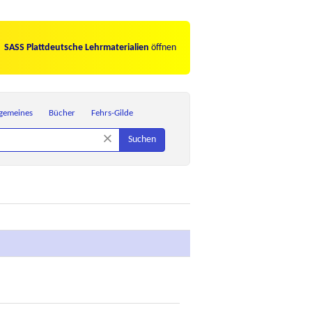
SASS Plattdeutsche Lehrmaterialien
öffnen
lgemeines
Bücher
Fehrs-Gilde
×
Suchen