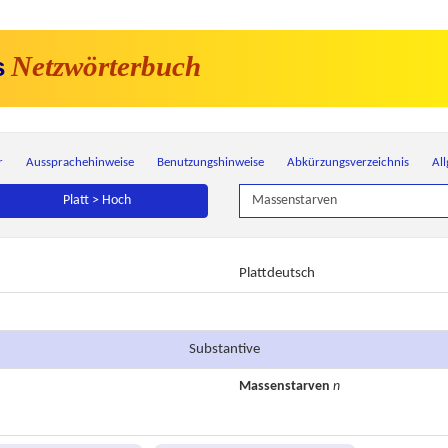
Netzwörterbuch
s
r
Aussprachehinweise
Benutzungshinweise
Abkürzungsverzeichnis
Al
Platt > Hoch
Plattdeutsch
Substantive
Massenstarven
n