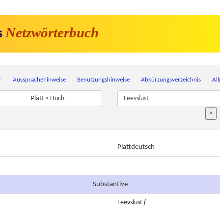
Netzwörterbuch
s
r
Aussprachehinweise
Benutzungshinweise
Abkürzungsverzeichnis
Al
Platt > Hoch
×
Plattdeutsch
Substantive
Leevslust
f