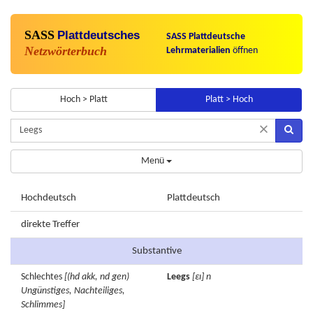
SASS
Plattdeutsches
SASS Plattdeutsche
Netzwörterbuch
Lehrmaterialien
öffnen
Hoch > Platt
Platt > Hoch
×
Menü
Hochdeutsch
Plattdeutsch
direkte Treffer
Substantive
Schlechtes
[(hd akk, nd gen)
Leegs
[εɪ]
n
Ungünstiges, Nachteiliges,
Schlimmes]