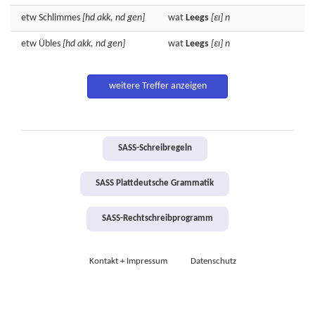
etw
Schlimmes
[hd akk, nd gen]
wat
Leegs
[εɪ]
n
etw
Übles
[hd akk, nd gen]
wat
Leegs
[εɪ]
n
weitere Treffer anzeigen
SASS-Schreibregeln
SASS Plattdeutsche Grammatik
SASS-Rechtschreibprogramm
Kontakt + Impressum
Datenschutz