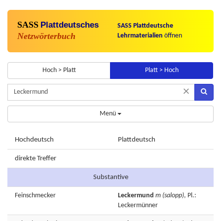
SASS
Plattdeutsches
SASS Plattdeutsche
Netzwörterbuch
Lehrmaterialien
öffnen
Hoch > Platt
Platt > Hoch
×
Menü
Hochdeutsch
Plattdeutsch
direkte Treffer
Substantive
Feinschmecker
Leckermund
m
(salopp)
, Pl.:
Leckermünner