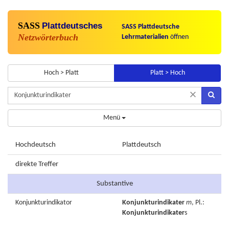
SASS
Plattdeutsches
SASS Plattdeutsche
Netzwörterbuch
Lehrmaterialien
öffnen
Hoch > Platt
Platt > Hoch
×
Menü
Hochdeutsch
Plattdeutsch
direkte Treffer
Substantive
Konjunkturindikator
Konjunkturindikater
m
, Pl.:
Konjunkturindikater
s