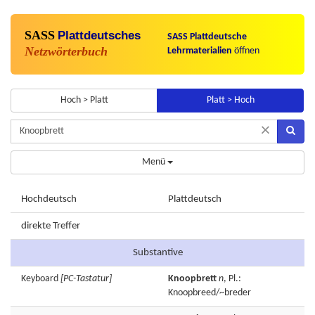
SASS
Plattdeutsches
SASS Plattdeutsche
Netzwörterbuch
Lehrmaterialien
öffnen
Hoch > Platt
Platt > Hoch
×
Menü
Hochdeutsch
Plattdeutsch
direkte Treffer
Substantive
Keyboard
[PC-Tastatur]
Knoopbrett
n
, Pl.:
Knoopbreed/~breder