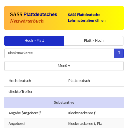
SASS
Plattdeutsches
SASS Plattdeutsche
Netzwörterbuch
Lehrmaterialien
öffnen
Hoch > Platt
Platt > Hoch
Menü
Hochdeutsch
Plattdeutsch
direkte Treffer
Substantive
Angabe
[Angeberei]
Klooksnackeree
f
Angeberei
Klooksnackeree
f
, Pl.: