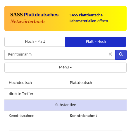
SASS
Plattdeutsches
SASS Plattdeutsche
Netzwörterbuch
Lehrmaterialien
öffnen
Hoch > Platt
Platt > Hoch
×
Menü
Hochdeutsch
Plattdeutsch
direkte Treffer
Substantive
Kenntnisnahme
Kenntnisnahm
f