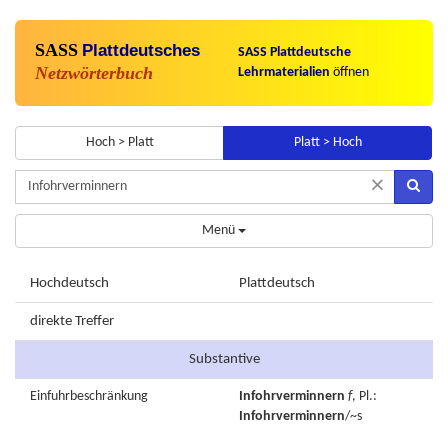
SASS
Plattdeutsches
SASS Plattdeutsche
Netzwörterbuch
Lehrmaterialien
öffnen
Hoch > Platt
Platt > Hoch
×
Menü
Hochdeutsch
Plattdeutsch
direkte Treffer
Substantive
Einfuhrbeschränkung
Infohrverminnern
f
, Pl.:
Infohrverminnern
/~s