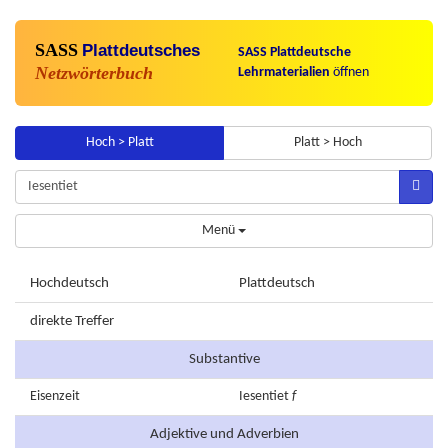
SASS
Plattdeutsches
SASS Plattdeutsche
Netzwörterbuch
Lehrmaterialien
öffnen
Hoch > Platt
Platt > Hoch
Menü
Hochdeutsch
Plattdeutsch
direkte Treffer
Substantive
Eisenzeit
Iesentiet
f
Adjektive und Adverbien