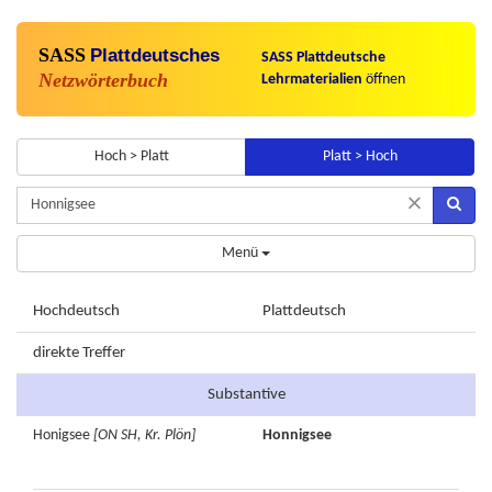
SASS
Plattdeutsches
SASS Plattdeutsche
Netzwörterbuch
Lehrmaterialien
öffnen
Hoch > Platt
Platt > Hoch
×
Menü
Hochdeutsch
Plattdeutsch
direkte Treffer
Substantive
Honigsee
[ON SH, Kr. Plön]
Honnigsee