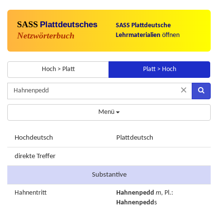
SASS
Plattdeutsches
SASS Plattdeutsche
Netzwörterbuch
Lehrmaterialien
öffnen
Hoch > Platt
Platt > Hoch
×
Menü
Hochdeutsch
Plattdeutsch
direkte Treffer
Substantive
Hahnentritt
Hahnenpedd
m
, Pl.:
Hahnenpedd
s