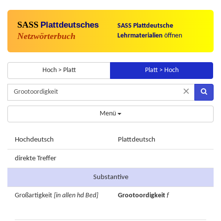
SASS
Plattdeutsches
SASS Plattdeutsche
Netzwörterbuch
Lehrmaterialien
öffnen
Hoch > Platt
Platt > Hoch
×
Menü
Hochdeutsch
Plattdeutsch
direkte Treffer
Substantive
Großartigkeit
[in allen hd Bed]
Grootoordigkeit
f