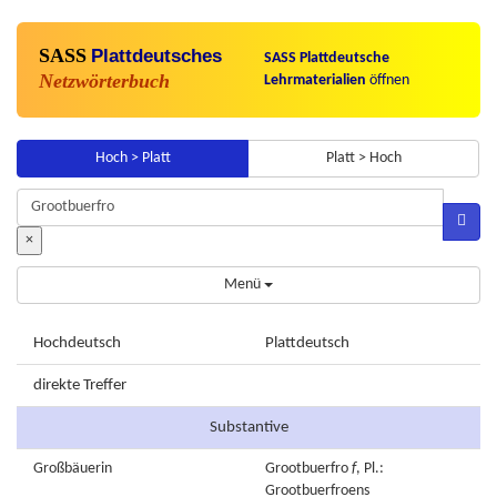
SASS
Plattdeutsches
SASS Plattdeutsche
Netzwörterbuch
Lehrmaterialien
öffnen
Hoch > Platt
Platt > Hoch
×
Menü
Hochdeutsch
Plattdeutsch
direkte Treffer
Substantive
Großbäuerin
Grootbuerfro
f
, Pl.:
Grootbuerfroens