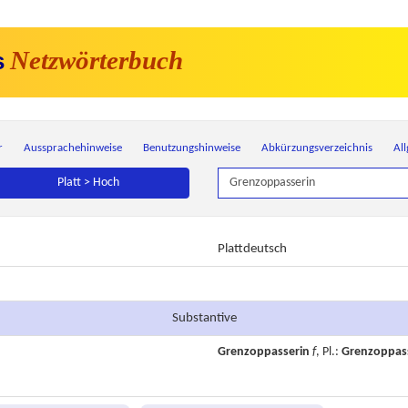
Netzwörterbuch
s
r
Aussprachehinweise
Benutzungshinweise
Abkürzungsverzeichnis
Al
Platt > Hoch
Plattdeutsch
Substantive
Grenzoppasserin
f
, Pl.:
Grenzoppas