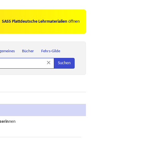
SASS Plattdeutsche Lehrmaterialien
öffnen
lgemeines
Bücher
Fehrs-Gilde
×
Suchen
serin
nen