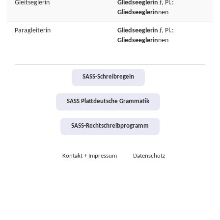
Gleitseglerin
Gliedseeglerin
f
, Pl.:
Gliedseeglerin
nen
Paragleiterin
Gliedseeglerin
f
, Pl.:
Gliedseeglerin
nen
SASS-Schreibregeln
SASS Plattdeutsche Grammatik
SASS-Rechtschreibprogramm
Kontakt + Impressum
Datenschutz