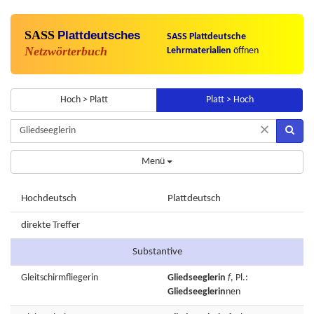
SASS
Plattdeutsches
SASS Plattdeutsche
Netzwörterbuch
Lehrmaterialien
öffnen
Hoch > Platt
Platt > Hoch
×
Menü
Hochdeutsch
Plattdeutsch
direkte Treffer
Substantive
Gleitschirmfliegerin
Gliedseeglerin
f
, Pl.:
Gliedseeglerin
nen