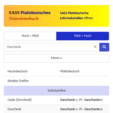
SASS
Plattdeutsches
SASS Plattdeutsche
Netzwörterbuch
Lehrmaterialien
öffnen
Hoch > Platt
Platt > Hoch
×
Menü
Hochdeutsch
Plattdeutsch
direkte Treffer
Substantive
Gabe
[Geschenk]
Geschenk
n
, Pl.:
Geschenk
en
Geschenk
Geschenk
n
, Pl.:
Geschenk
en