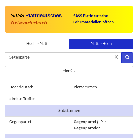
SASS
Plattdeutsches
SASS Plattdeutsche
Netzwörterbuch
Lehrmaterialien
öffnen
Hoch > Platt
Platt > Hoch
×
Menü
Hochdeutsch
Plattdeutsch
direkte Treffer
Substantive
Gegenpartei
Gegenpartei
f
, Pl.:
Gegenpartei
en