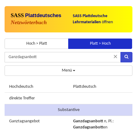
SASS
Plattdeutsches
SASS Plattdeutsche
Netzwörterbuch
Lehrmaterialien
öffnen
Hoch > Platt
Platt > Hoch
×
Menü
Hochdeutsch
Plattdeutsch
direkte Treffer
Substantive
Ganztagsangebot
Ganzdagsanbott
n
, Pl.:
Ganzdagsanbott
en