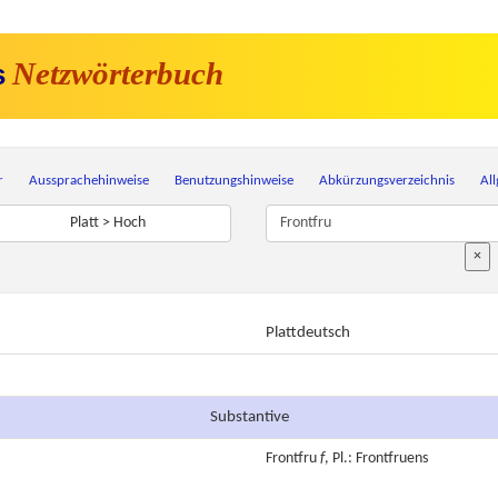
Netzwörterbuch
s
r
Aussprachehinweise
Benutzungshinweise
Abkürzungsverzeichnis
Al
Platt > Hoch
×
Plattdeutsch
Substantive
Frontfru
f
, Pl.: Frontfruens