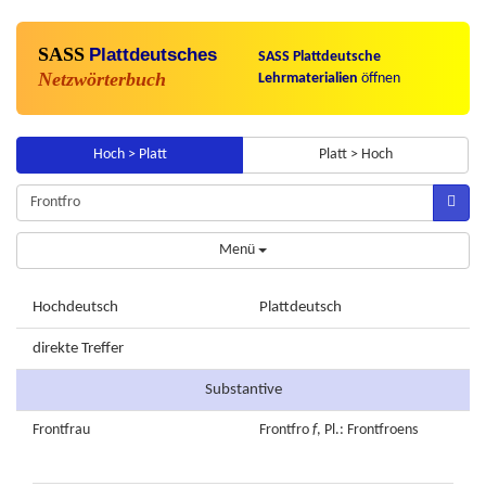
SASS
Plattdeutsches
SASS Plattdeutsche
Netzwörterbuch
Lehrmaterialien
öffnen
Hoch > Platt
Platt > Hoch
Menü
Hochdeutsch
Plattdeutsch
direkte Treffer
Substantive
Frontfrau
Frontfro
f
, Pl.: Frontfroens