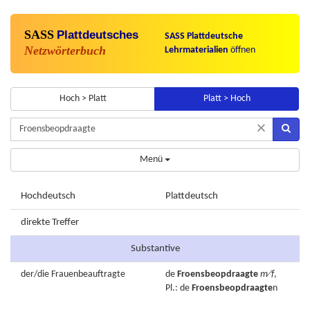
SASS
Plattdeutsches
SASS Plattdeutsche
Netzwörterbuch
Lehrmaterialien
öffnen
Hoch > Platt
Platt > Hoch
×
Menü
Hochdeutsch
Plattdeutsch
direkte Treffer
Substantive
der/die
Frauenbeauftragte
de
Froensbeopdraagte
m⁄f
,
Pl.: de
Froensbeopdraagte
n