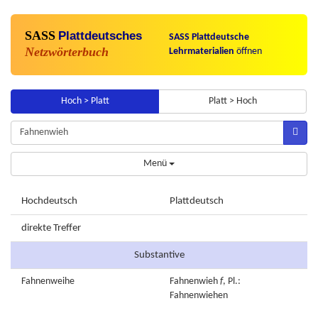
SASS
Plattdeutsches
SASS Plattdeutsche
Netzwörterbuch
Lehrmaterialien
öffnen
Hoch > Platt
Platt > Hoch
Menü
Hochdeutsch
Plattdeutsch
direkte Treffer
Substantive
Fahnenweihe
Fahnenwieh
f
, Pl.:
Fahnenwiehen