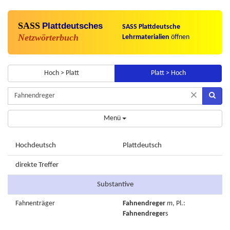
SASS
Plattdeutsches
SASS Plattdeutsche
Netzwörterbuch
Lehrmaterialien
öffnen
Hoch > Platt
Platt > Hoch
×
Menü
Hochdeutsch
Plattdeutsch
direkte Treffer
Substantive
Fahnenträger
Fahnendreger
m
, Pl.:
Fahnendreger
s