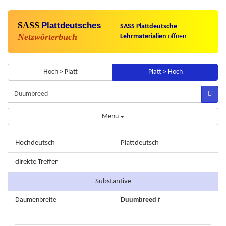
SASS
Plattdeutsches
SASS Plattdeutsche
Netzwörterbuch
Lehrmaterialien
öffnen
Hoch > Platt
Platt > Hoch
Menü
Hochdeutsch
Plattdeutsch
direkte Treffer
Substantive
Daumenbreite
Duumbreed
f