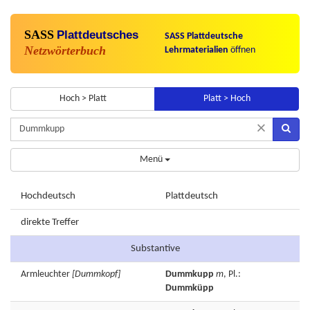
SASS
Plattdeutsches
SASS Plattdeutsche
Netzwörterbuch
Lehrmaterialien
öffnen
Hoch > Platt
Platt > Hoch
×
Menü
Hochdeutsch
Plattdeutsch
direkte Treffer
Substantive
Armleuchter
[Dummkopf]
Dummkupp
m
, Pl.:
Dummküpp