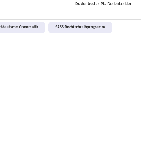
Dodenbett
n
, Pl.: Dodenbedden
attdeutsche Grammatik
SASS-Rechtschreibprogramm