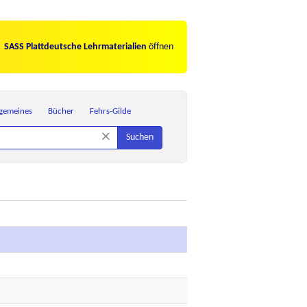
SASS Plattdeutsche Lehrmaterialien
öffnen
lgemeines
Bücher
Fehrs-Gilde
×
Suchen