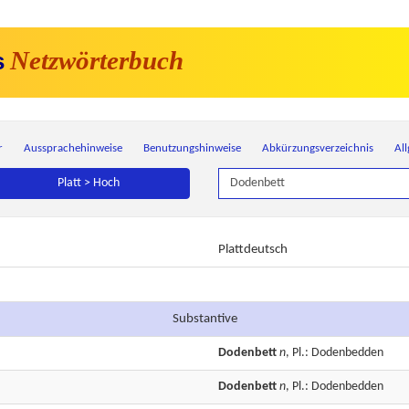
Netzwörterbuch
s
r
Aussprachehinweise
Benutzungshinweise
Abkürzungsverzeichnis
Al
Platt > Hoch
Plattdeutsch
Substantive
Dodenbett
n
, Pl.: Dodenbedden
Dodenbett
n
, Pl.: Dodenbedden