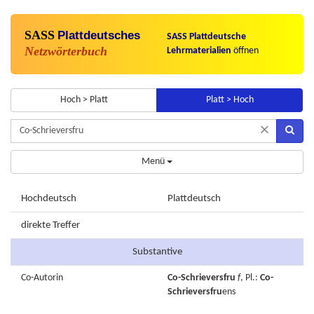
SASS
Plattdeutsches
SASS Plattdeutsche
Netzwörterbuch
Lehrmaterialien
öffnen
Hoch > Platt
Platt > Hoch
×
Menü
Hochdeutsch
Plattdeutsch
direkte Treffer
Substantive
Co-Autorin
Co-Schrieversfru
f
, Pl.:
Co-
Schrieversfru
ens