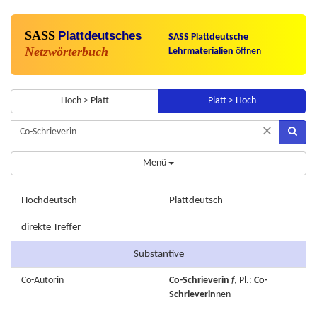
SASS
Plattdeutsches
SASS Plattdeutsche
Netzwörterbuch
Lehrmaterialien
öffnen
Hoch > Platt
Platt > Hoch
×
Menü
Hochdeutsch
Plattdeutsch
direkte Treffer
Substantive
Co-Autorin
Co-Schrieverin
f
, Pl.:
Co-
Schrieverin
nen