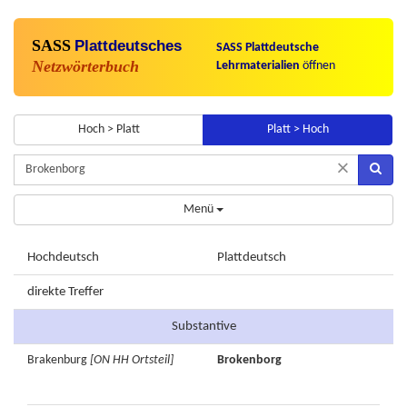
SASS
Plattdeutsches
SASS Plattdeutsche
Netzwörterbuch
Lehrmaterialien
öffnen
Hoch > Platt
Platt > Hoch
×
Menü
Hochdeutsch
Plattdeutsch
direkte Treffer
Substantive
Brakenburg
[ON HH Ortsteil]
Brokenborg