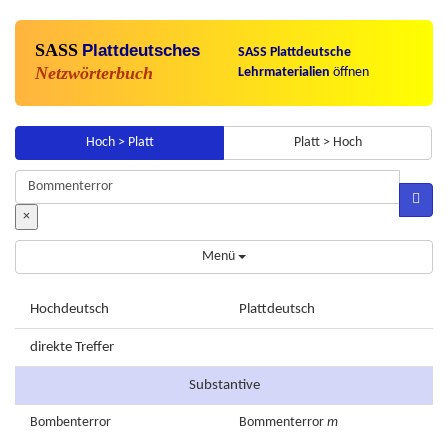
SASS
Plattdeutsches
SASS Plattdeutsche
Netzwörterbuch
Lehrmaterialien
öffnen
Hoch > Platt
Platt > Hoch
×
Menü
Hochdeutsch
Plattdeutsch
direkte Treffer
Substantive
Bombenterror
Bommenterror
m