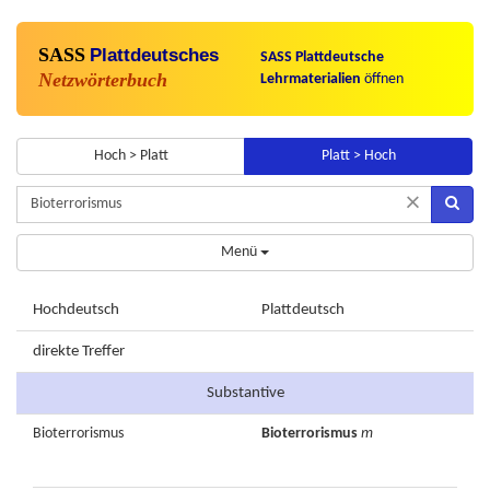
SASS
Plattdeutsches
SASS Plattdeutsche
Netzwörterbuch
Lehrmaterialien
öffnen
Hoch > Platt
Platt > Hoch
×
Menü
Hochdeutsch
Plattdeutsch
direkte Treffer
Substantive
Bioterrorismus
Bioterrorismus
m