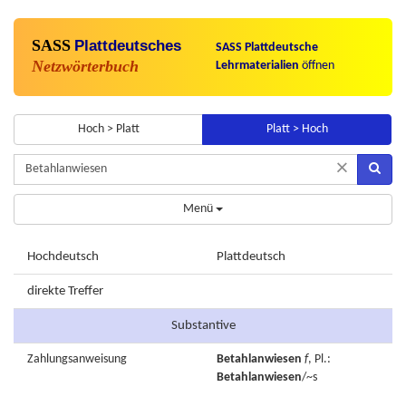
SASS
Plattdeutsches
SASS Plattdeutsche
Netzwörterbuch
Lehrmaterialien
öffnen
Hoch > Platt
Platt > Hoch
×
Menü
Hochdeutsch
Plattdeutsch
direkte Treffer
Substantive
Zahlungsanweisung
Betahlanwiesen
f
, Pl.:
Betahlanwiesen
/~s