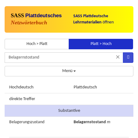
SASS
Plattdeutsches
SASS Plattdeutsche
Netzwörterbuch
Lehrmaterialien
öffnen
Hoch > Platt
Platt > Hoch
×
Menü
Hochdeutsch
Plattdeutsch
direkte Treffer
Substantive
Belagerungszustand
Belagernstostand
m