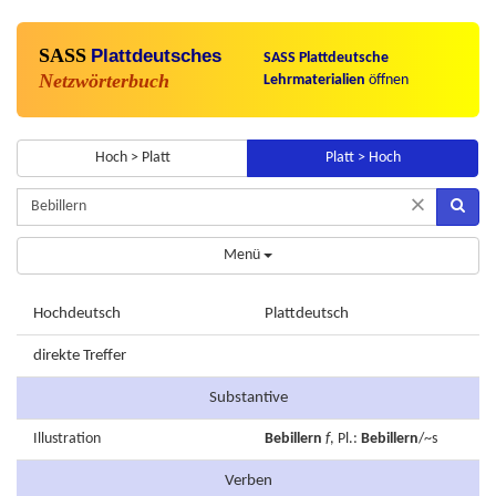
SASS
Plattdeutsches
SASS Plattdeutsche
Netzwörterbuch
Lehrmaterialien
öffnen
Hoch > Platt
Platt > Hoch
×
Menü
Hochdeutsch
Plattdeutsch
direkte Treffer
Substantive
Illustration
Bebillern
f
, Pl.:
Bebillern
/~s
Verben