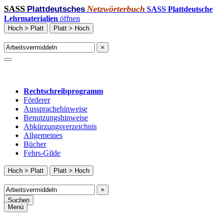
SASS
Netzwörterbuch
Plattdeutsches
SASS Plattdeutsche
Lehrmaterialien
öffnen
Hoch > Platt
Platt > Hoch
×
Rechtschreibprogramm
Förderer
Aussprachehinweise
Benutzungshinweise
Abkürzungsverzeichnis
Allgemeines
Bücher
Fehrs-Gilde
Hoch > Platt
Platt > Hoch
×
Suchen
Menü