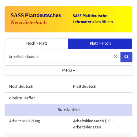
SASS
Plattdeutsches
SASS Plattdeutsche
Netzwörterbuch
Lehrmaterialien
öffnen
Hoch > Platt
Platt > Hoch
×
Menü
Hochdeutsch
Plattdeutsch
direkte Treffer
Substantive
Arbeitsbekleidung
Arbeitskledaasch
f
, Pl.:
Arbeitskledagen