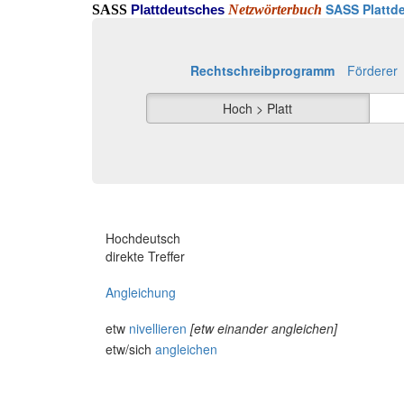
SASS Plattde
SASS
Netzwörterbuch
Plattdeutsches
Rechtschreibprogramm
Förderer
Hoch > Platt
Hochdeutsch
direkte Treffer
Angleichung
etw
nivellieren
[etw einander angleichen]
etw/sich
angleichen