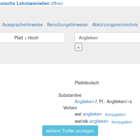
utsche Lehrmaterialien
öffnen
Aussprachehinweise
Benutzungshinweise
Abkürzungsverzeichnis
Platt > Hoch
×
Plattdeutsch
Substantive
Anglieken
f
, Pl.: Anglieken/~s
Verben
wat
anglieken
Konjugation
wat/sik
anglieken
Konjugation
weitere Treffer anzeigen