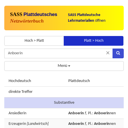
SASS
Plattdeutsches
SASS Plattdeutsche
Netzwörterbuch
Lehrmaterialien
öffnen
Hoch > Platt
Platt > Hoch
×
Menü
Hochdeutsch
Plattdeutsch
direkte Treffer
Substantive
Ansiedlerin
Anboerin
f
, Pl.:
Anboerin
nen
Erzeugerin
[Landwirtsch]
Anboerin
f
, Pl.:
Anboerin
nen