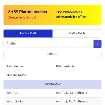
SASS
Plattdeutsches
SASS Plattdeutsche
Netzwörterbuch
Lehrmaterialien
öffnen
Hoch > Platt
Platt > Hoch
Menü
Hochdeutsch
Plattdeutsch
direkte Treffer
Substantive
Amtfrau
Amtfro
f
, Pl.: Amtfroens
Amtmännin
Amtfro
f
, Pl.: Amtfroens