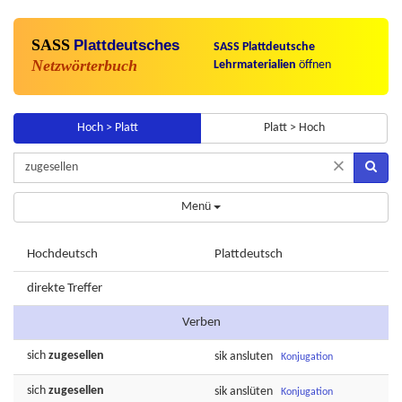
SASS
Plattdeutsches
SASS Plattdeutsche
Netzwörterbuch
Lehrmaterialien
öffnen
Hoch > Platt
Platt > Hoch
×
Menü
Hochdeutsch
Plattdeutsch
direkte Treffer
Verben
sich
zugesellen
sik
ansluten
Konjugation
sich
zugesellen
sik
anslüten
Konjugation