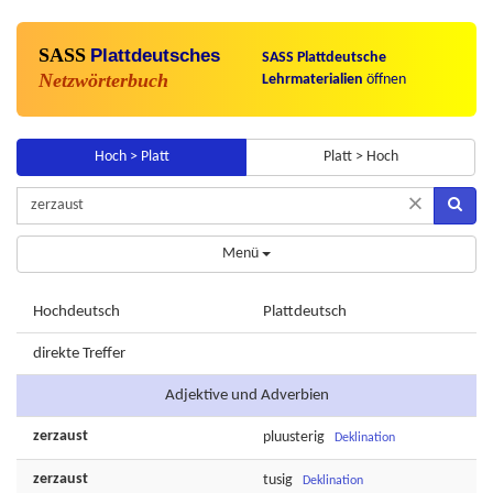
SASS
Plattdeutsches
SASS Plattdeutsche
Netzwörterbuch
Lehrmaterialien
öffnen
Hoch > Platt
Platt > Hoch
×
Menü
Hochdeutsch
Plattdeutsch
direkte Treffer
Adjektive und Adverbien
zerzaust
pluusterig
Deklination
zerzaust
tusig
Deklination