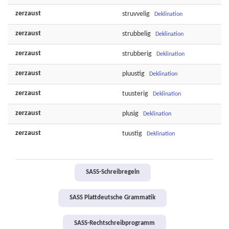
zerzaust
struvvelig
Deklination
zerzaust
strubbelig
Deklination
zerzaust
strubberig
Deklination
zerzaust
pluustig
Deklination
zerzaust
tuusterig
Deklination
zerzaust
plusig
Deklination
zerzaust
tuustig
Deklination
SASS-Schreibregeln
SASS Plattdeutsche Grammatik
SASS-Rechtschreibprogramm