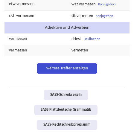
etw
vermessen
wat
vermeten
Konjugation
sich
vermessen
sik
vermeten
Konjugation
Adjektive und Adverbien
vermessen
driest
Deklination
vermessen
vermeten
weitere Treffer anzeigen
SASS-Schreibregeln
SASS Plattdeutsche Grammatik
SASS-Rechtschreibprogramm