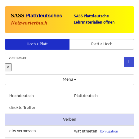
SASS
Plattdeutsches
SASS Plattdeutsche
Netzwörterbuch
Lehrmaterialien
öffnen
Hoch > Platt
Platt > Hoch
×
Menü
Hochdeutsch
Plattdeutsch
direkte Treffer
Verben
etw
vermessen
wat
utmeten
Konjugation