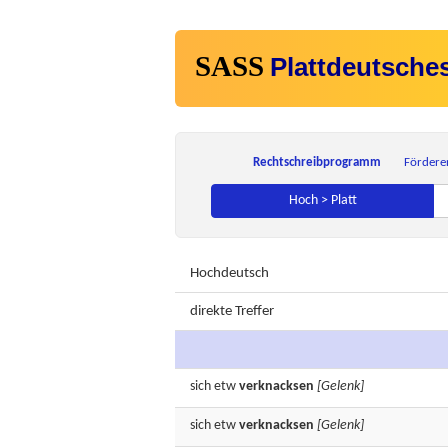
SASS
Plattdeutsche
Rechtschreibprogramm
Fördere
Hoch > Platt
Hochdeutsch
direkte Treffer
sich etw
verknacksen
[Gelenk]
sich etw
verknacksen
[Gelenk]