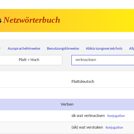
Netzwörterbuch
s
r
Aussprachehinweise
Benutzungshinweise
Abkürzungsverzeichnis
Al
Platt > Hoch
Plattdeutsch
Verben
sik wat
verknacksen
Konjugation
(sik) wat
verstuken
Konjugation