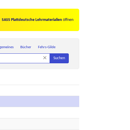
SASS Plattdeutsche Lehrmaterialien
öffnen
lgemeines
Bücher
Fehrs-Gilde
×
Suchen